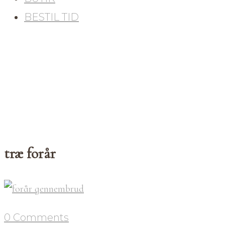
BESTIL TID
træ forår
0 Comments