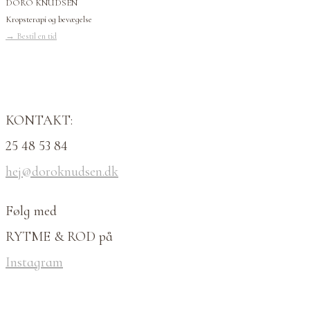
DORO KNUDSEN
Kropsterapi og bevægelse
→
Bestil en tid
KONTAKT:
25 48 53 84
hej@doroknudsen.dk
Følg med
RYTME & ROD på
Instagram