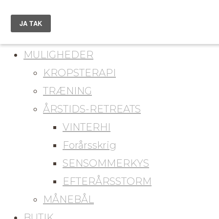
du er her
KONTAKT
MULIGHEDER
KROPSTERAPI
TRÆNING
ÅRSTIDS-RETREATS
VINTERHI
Forårsskrig
SENSOMMERKYS
EFTERÅRSSTORM
MÅNEBÅL
BUTIK