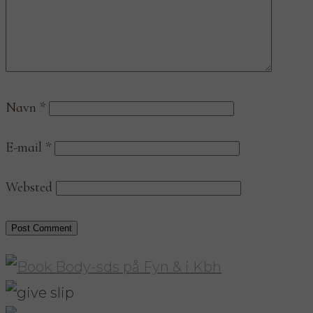
Navn
*
E-mail
*
Websted