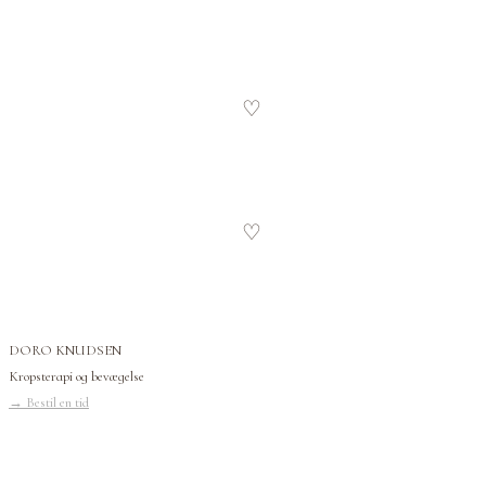
♡
♡
DORO KNUDSEN
Kropsterapi og bevægelse
→
Bestil en tid