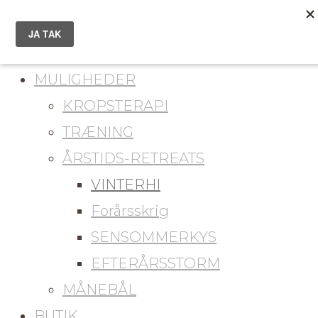
du er her
KONTAKT
MULIGHEDER
KROPSTERAPI
TRÆNING
ÅRSTIDS-RETREATS
VINTERHI
Forårsskrig
SENSOMMERKYS
EFTERÅRSSTORM
MÅNEBÅL
BUTIK