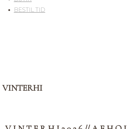
BESTIL TID
VINTERHI
V I N T E R H I 2 0 2 6 // A F H O L