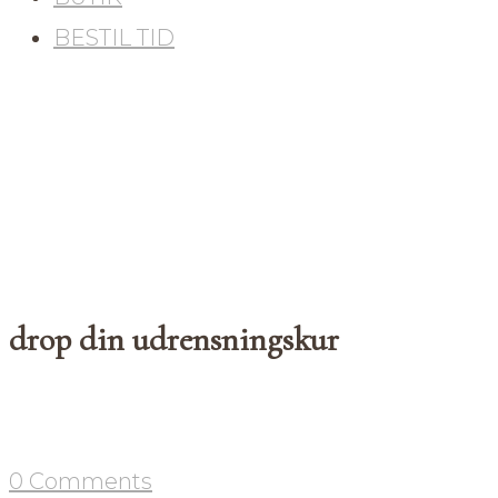
BESTIL TID
drop din udrensningskur
0 Comments