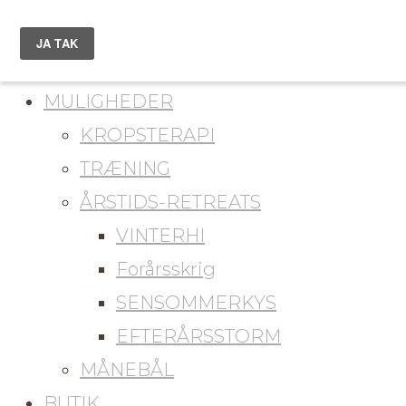
du er her
KONTAKT
MULIGHEDER
KROPSTERAPI
TRÆNING
ÅRSTIDS-RETREATS
VINTERHI
Forårsskrig
SENSOMMERKYS
EFTERÅRSSTORM
MÅNEBÅL
BUTIK