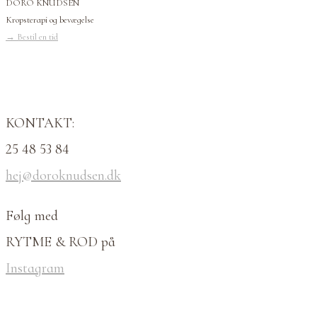
DORO KNUDSEN
Kropsterapi og bevægelse
→
Bestil en tid
KONTAKT:
25 48 53 84
hej@doroknudsen.dk
Følg med
RYTME & ROD på
Instagram