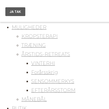
du er her
KONTAKT
MULIGHEDER
KROPSTERAPI
TRÆNING
ÅRSTIDS-RETREATS
VINTERHI
Forårsskrig
SENSOMMERKYS
EFTERÅRSSTORM
MÅNEBÅL
BUTIK