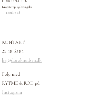
DORO KNUDSEN
Kropsterapi og bevægelse
→
Bestil en tid
KONTAKT:
25 48 53 84
hej@doroknudsen.dk
Følg med
RYTME & ROD på
Instagram