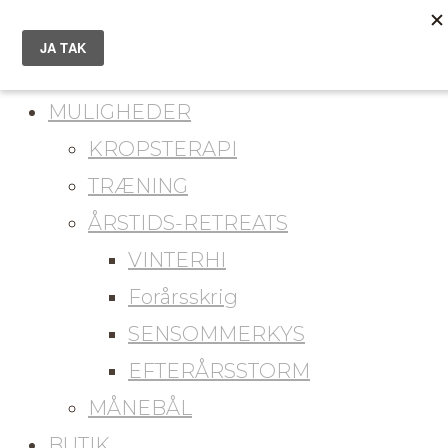
du er her
KONTAKT
MULIGHEDER
KROPSTERAPI
TRÆNING
ÅRSTIDS-RETREATS
VINTERHI
Forårsskrig
SENSOMMERKYS
EFTERÅRSSTORM
MÅNEBÅL
BUTIK