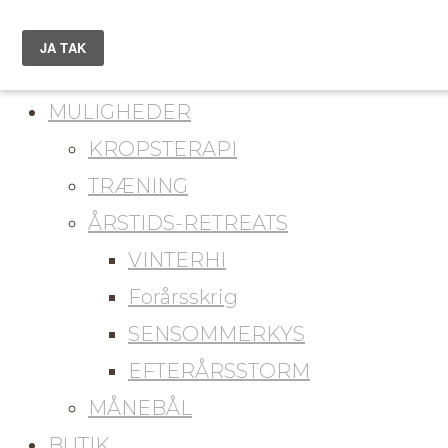
du er her
KONTAKT
MULIGHEDER
KROPSTERAPI
TRÆNING
ÅRSTIDS-RETREATS
VINTERHI
Forårsskrig
SENSOMMERKYS
EFTERÅRSSTORM
MÅNEBÅL
BUTIK