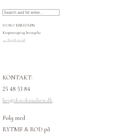
DORO KNUDSEN
Kropsterapi og bevægelse
→
Bestil en tid
KONTAKT:
25 48 53 84
hej@doroknudsen.dk
Følg med
RYTME & ROD på