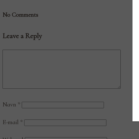
No Comments
Leave a Reply
Navn
*
E-mail
*