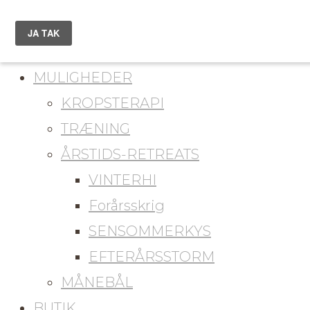
du er her
KONTAKT
MULIGHEDER
KROPSTERAPI
TRÆNING
ÅRSTIDS-RETREATS
VINTERHI
Forårsskrig
SENSOMMERKYS
EFTERÅRSSTORM
MÅNEBÅL
BUTIK