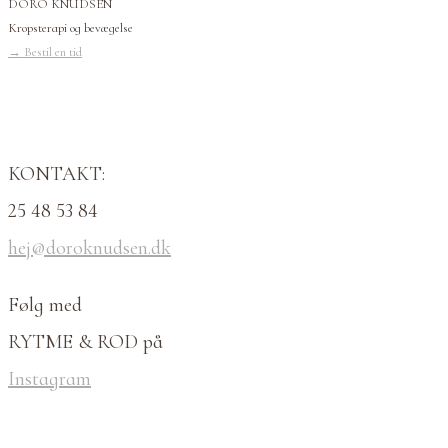
DORO KNUDSEN
Kropsterapi og bevægelse
→
Bestil en tid
KONTAKT:
25 48 53 84
hej@doroknudsen.dk
Følg med
RYTME & ROD på
Instagram