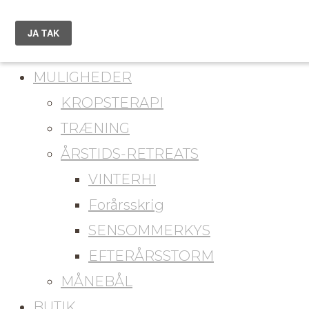
du er her
KONTAKT
MULIGHEDER
KROPSTERAPI
TRÆNING
ÅRSTIDS-RETREATS
VINTERHI
Forårsskrig
SENSOMMERKYS
EFTERÅRSSTORM
MÅNEBÅL
BUTIK