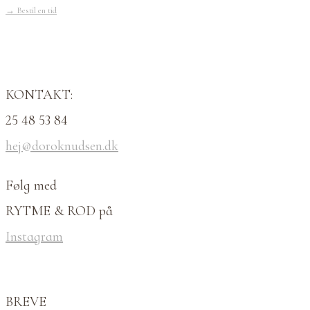
→
Bestil en tid
KONTAKT:
25 48 53 84
hej@doroknudsen.dk
Følg med
RYTME & ROD på
Instagram
BREVE